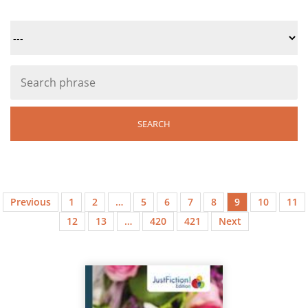
Previous
1
2
…
5
6
7
8
9
10
11
12
13
…
420
421
Next