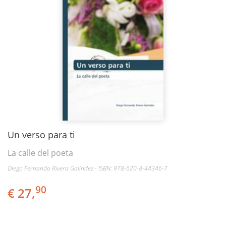
Un verso para ti
La calle del poeta
Diego Fernando Rivera Galindez - ISBN: 978-620-8-44346-7
90
€ 27,