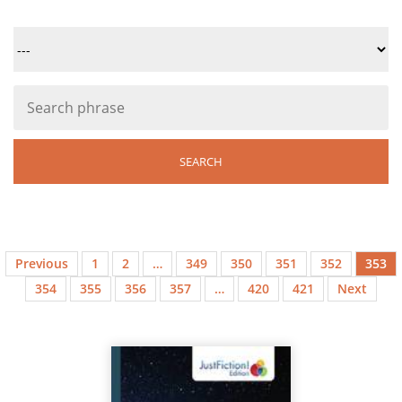
Previous
1
2
…
349
350
351
352
353
354
355
356
357
…
420
421
Next