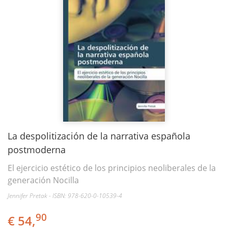
La despolitización de la narrativa española
postmoderna
El ejercicio estético de los principios neoliberales de la
generación Nocilla​
Jennifer Pretak - ISBN: 978-620-0-10539-4
90
€ 54,